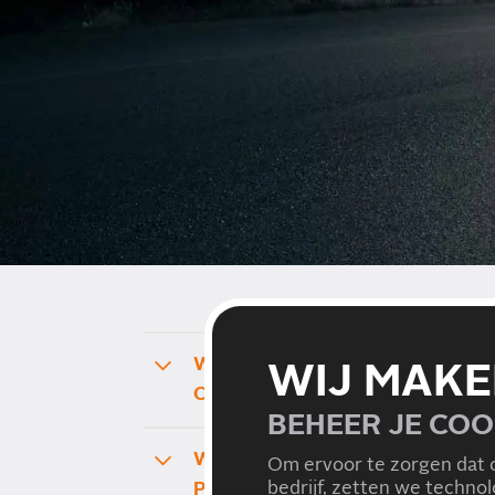
WAT HOUDT EEN ONDERHOUDS
WIJ MAKE
CITROËN XSARA PICASSO IN?
BEHEER JE COO
WAT ZIJN DE SLIJTAGEDELEN B
Om ervoor te zorgen dat 
bedrijf, zetten we techno
PICASSO?