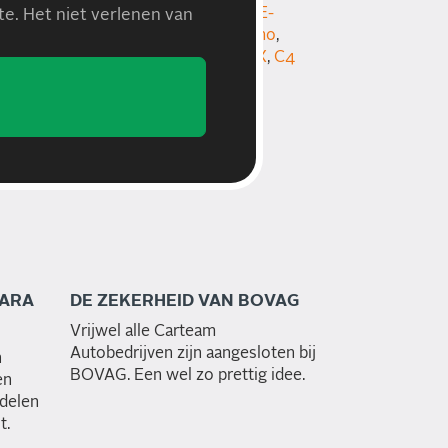
etourer
,
C5
,
C6
,
C8
,
DS3
,
DS4
,
DS5
,
E-
e. Het niet verlenen van
and C4 Picasso
,
Jumper
,
Jumpy
,
Nemo
,
XM
,
Xsara
,
Xsara Picasso
,
ZX
,
DS
,
CX
,
C4
SARA
DE ZEKERHEID VAN BOVAG
Vrijwel alle Carteam
Autobedrijven zijn aangesloten bij
n
BOVAG. Een wel zo prettig idee.
en
rdelen
t.