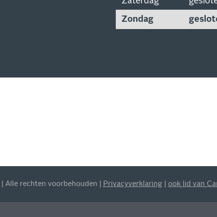
Zaterdag
geslot
Zondag
geslot
SCHRIJVEN
EUWSBRIEF
 op de hoogte van al onze
s, aanbiedingen en meer!
| Alle rechten voorbehouden |
Privacyverklaring
|
ook lid van C