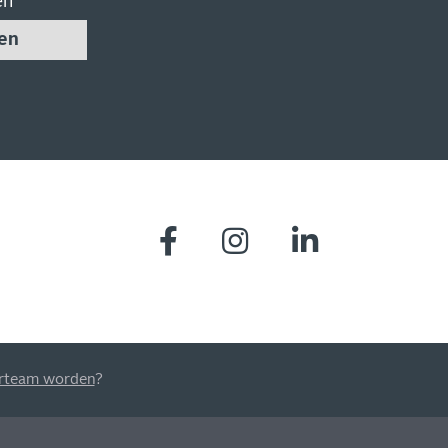
en
en
MIS NIETS
arteam worden
?