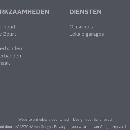
RKZAAMHEDEN
DIENSTEN
erhoud
Occasions
e Beurt
Lokale garages
erbanden
erbanden
haak
Website ontwikkeld door Lined
|
Design door Sandifortid
md door reCAPTCHA van Google.
Privacy
en
voorwaarden
van Google zijn van to