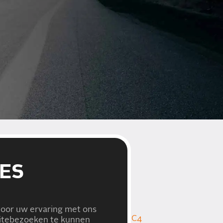
OR ALLE CITROËN
ES
verzorgt Carteam het onderhoud en
ud van de:
voor uw ervaring met ons
sser
,
C-Zero
,
C1
,
C2
,
C3
,
C3 Aircross
,
C4
bsitebezoeken te kunnen