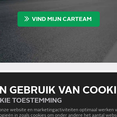
VIND MIJN CARTEAM
ONDERHOUD VO
BEURT VOOR MIJN
N GEBRUIK VAN COOKI
MODELLEN
KIE TOESTEMMING
Voor alle Citroën modellen 
reparatie. Zoals het onderho
IJ EEN CITROËN XSARA
onze website en marketingactiviteiten optimaal werken 
2CV
,
AX
,
Berlingo
,
BX
,
C-Cro
logieën in zoals cookies om onder andere het aantal we