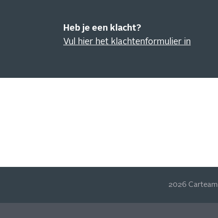
Heb je een klacht?
Vul hier het klachtenformulier in
IN
NI
Blijf
actie
2026 Carteam 