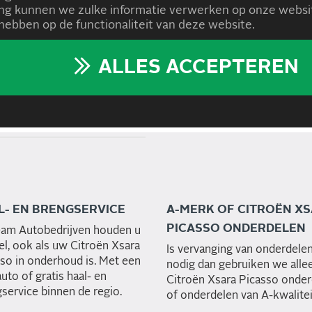
Aircross
,
C4 Cactus
,
C4 Spac
g kunnen we zulke informatie verwerken op onze websit
Berlingo
,
Ë-C4
,
E-Méhari
,
Gr
ebben op de functionaliteit van deze website.
PRAAK TE MAKEN OF
Saxo
,
Traction Avant
,
Xantia
,
DEN?
ALLES ACCEPTEREN
ËN XSARA PICASSO BIJ
L- EN BRENGSERVICE
A-MERK OF CITROËN X
PICASSO ONDERDELEN
eam Autobedrijven houden u
l, ook als uw Citroën Xsara
Is vervanging van onderdele
so in onderhoud is. Met een
nodig dan gebruiken we alle
uto of gratis haal- en
Citroën Xsara Picasso onde
service binnen de regio.
of onderdelen van A-kwalitei