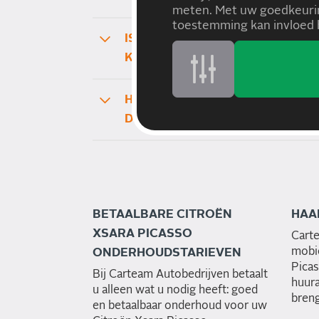
meten. Met uw goedkeurin
toestemming kan invloed h
IS HET ALTIJD NODIG EEN AFS
KAN IK OOK DIRECT LANGS RIJ
HOE LAAT MOET IK MIJN CITRO
DE WERKPLAATS BRENGEN?
BETAALBARE CITROËN
HAA
XSARA PICASSO
Cart
mobie
ONDERHOUDSTARIEVEN
Picas
Bij Carteam Autobedrijven betaalt
huura
u alleen wat u nodig heeft: goed
breng
en betaalbaar onderhoud voor uw