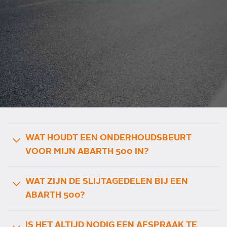
WAT HOUDT EEN ONDERHOUDSBEURT
VOOR MIJN ABARTH 500 IN?
WAT ZIJN DE SLIJTAGEDELEN BIJ EEN
ABARTH 500?
IS HET ALTIJD NODIG EEN AFSPRAAK TE