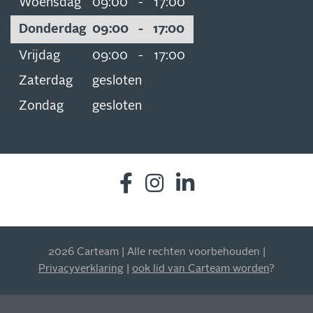
Woensdag
09:00
-
17:00
Donderdag
09:00
-
17:00
Vrijdag
09:00
-
17:00
Zaterdag
gesloten
Zondag
gesloten
2026 Carteam | Alle rechten voorbehouden |
INSCHRIJVEN NIEUWSBRIEF
Privacyverklaring
|
ook lid van Carteam worden
?
Blijf op de hoogte van al onze acties, aanbiedingen en
meer!