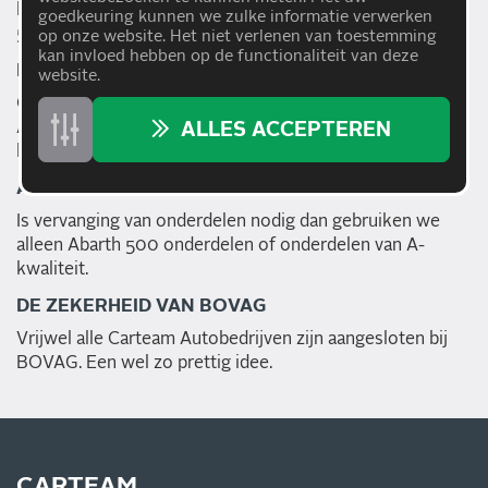
heeft: goed en betaalbaar onderhoud voor uw Abarth
goedkeuring kunnen we zulke informatie verwerken
500.
op onze website. Het niet verlenen van toestemming
kan invloed hebben op de functionaliteit van deze
HAAL- EN BRENGSERVICE
website.
Carteam Autobedrijven houden u mobiel, ook als uw
Abarth 500 in onderhoud is. Met een huurauto of gratis
ALLES ACCEPTEREN
haal- en brengservice binnen de regio.
A-MERK OF ABARTH 500 ONDERDELEN
Is vervanging van onderdelen nodig dan gebruiken we
alleen Abarth 500 onderdelen of onderdelen van A-
kwaliteit.
DE ZEKERHEID VAN BOVAG
Vrijwel alle Carteam Autobedrijven zijn aangesloten bij
BOVAG. Een wel zo prettig idee.
CARTEAM