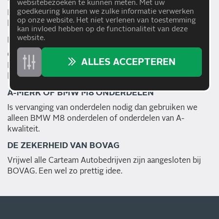
websitebezoeken te kunnen meten. Met uw
goedkeuring kunnen we zulke informatie verwerken
Bij Carteam Autobedrijven betaalt u alleen wat u nodig
op onze website. Het niet verlenen van toestemming
heeft: goed en betaalbaar onderhoud voor uw BMW M8.
kan invloed hebben op de functionaliteit van deze
website.
HAAL- EN BRENGSERVICE
Carteam Autobedrijven houden u mobiel, ook als uw
ALLES ACCEPTEREN
BMW M8 in onderhoud is. Met een huurauto of gratis
haal- en brengservice binnen de regio.
A-MERK OF BMW M8 ONDERDELEN
Is vervanging van onderdelen nodig dan gebruiken we
alleen BMW M8 onderdelen of onderdelen van A-
kwaliteit.
DE ZEKERHEID VAN BOVAG
Vrijwel alle Carteam Autobedrijven zijn aangesloten bij
BOVAG. Een wel zo prettig idee.