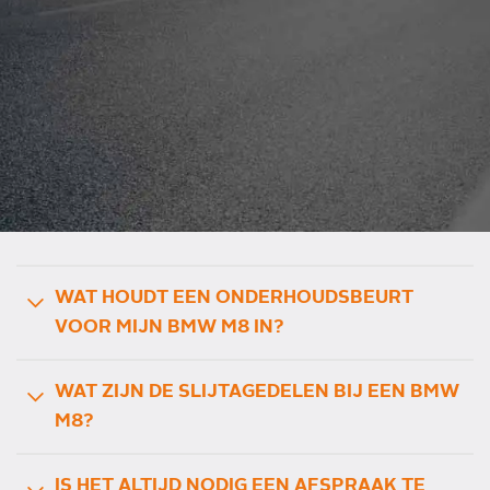
WAT HOUDT EEN ONDERHOUDSBEURT
VOOR MIJN BMW M8 IN?
WAT ZIJN DE SLIJTAGEDELEN BIJ EEN BMW
M8?
IS HET ALTIJD NODIG EEN AFSPRAAK TE