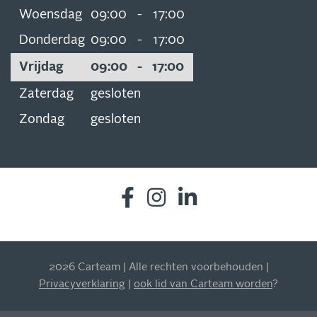
Woensdag
09:00
-
17:00
Donderdag
09:00
-
17:00
Vrijdag
09:00
-
17:00
Zaterdag
gesloten
Zondag
gesloten
2026 Carteam | Alle rechten voorbehouden |
INSCHRIJVEN NIEUWSBRIEF
Privacyverklaring
|
ook lid van Carteam worden
?
Blijf op de hoogte van al onze acties, aanbiedingen en