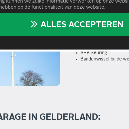
g kunnen we zulke informatie verwerken op onze websit
ebben op de functionaliteit van deze website.
VEELVOORKO
ALLES ACCEPTEREN
Onze monteurs in Lingewaard
Remmenservice
Airco-onderhoud
APK-keuring
Bandenwissel bij de wi
ARAGE IN GELDERLAND: