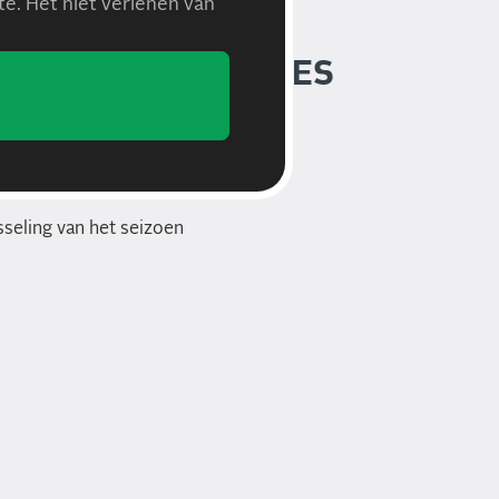
e. Het niet verlenen van
MENDE REPARATIES
 helpen je dagelijks met:
sseling van het seizoen