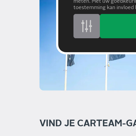
meten. Met uw goedkeurin
toestemming kan invloed h
VIND JE CARTEAM-G