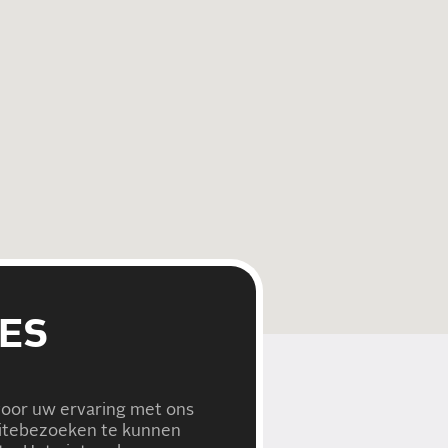
ES
voor uw ervaring met ons
bsitebezoeken te kunnen