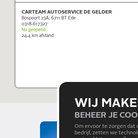
CARTEAM AUTOSERVICE DE GELDER
Bospoort 23A, 6711 BT Ede
0318-617327
Nu geopend
24.4
km afstand
WIJ MAKE
BEHEER JE COO
Om ervoor te zorgen dat 
bedrijf, zetten we techno