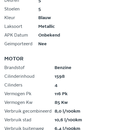
Deuren
5
Stoelen
5
Kleur
Blauw
Laksoort
Metallic
APK Datum
Onbekend
Geïmporteerd
Nee
MOTOR
Brandstof
Benzine
Cilinderinhoud
1598
Cilinders
4
Vermogen Pk
116 Pk
Vermogen Kw
85 Kw
Verbruik gecombineerd
8,0 l/100km
Verbruik stad
10,6 l/100km
Verbruik buitenweg
6,4 l/100km