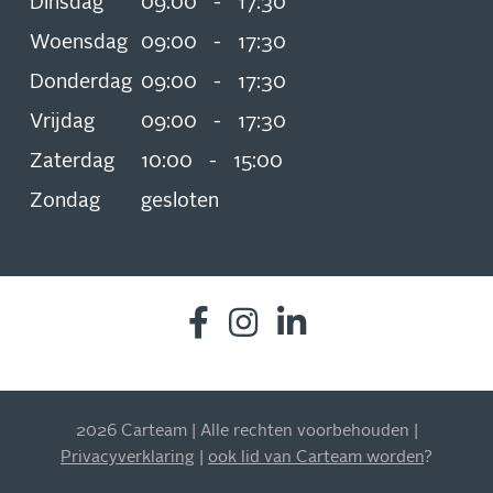
Dinsdag
09:00
-
17:30
Woensdag
09:00
-
17:30
Donderdag
09:00
-
17:30
Vrijdag
09:00
-
17:30
Zaterdag
10:00
-
15:00
Zondag
gesloten
2026 Carteam | Alle rechten voorbehouden |
INSCHRIJVEN NIEUWSBRIEF
Privacyverklaring
|
ook lid van Carteam worden
?
Blijf op de hoogte van al onze acties, aanbiedingen en