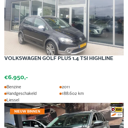
VOLKSWAGEN GOLF PLUS 1.4 TSI HIGHLINE
€6.950,-
Benzine
2011
Handgeschakeld
188.602 km
Liessel
NIEUW BINNEN